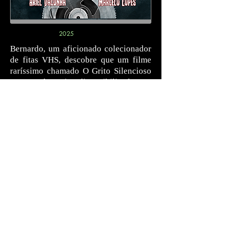
2025
Bernardo, um aficionado colecionador
de fitas VHS, descobre que um filme
raríssimo chamado O Grito Silencioso
não será mais disponibilizado ao
público. Sônia, filha do cineasta e
herdeira de sua obra, é a única que
pode liberar sua exibição.
Como Bernardo pode convencê-la? E
por que esconder esse filme é tão
importante para ela?
O Grito Silencioso tem roteiro de Má
Matiazi e artes de Ariel Dacunha,
Marcelo Lopes e Má Matiazi.