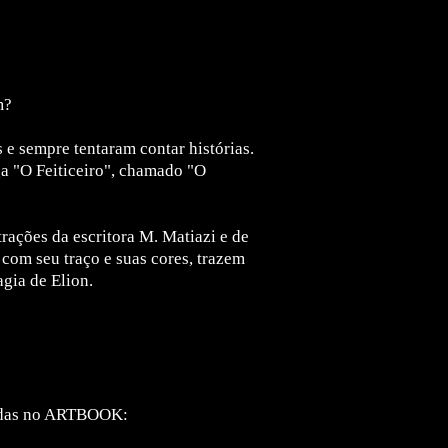
m?
s e sempre tentaram contar histórias.
ga "O Feiticeiro", chamado "O
rações da escritora M. Matiazi e de
 com seu traço e suas cores, trazem
gia de Elion.
tidas no ARTBOOK: