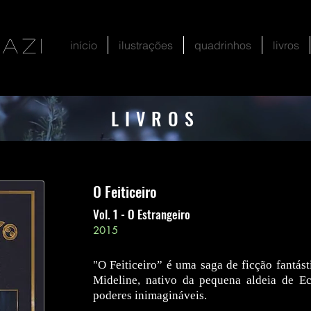
iazi
início
ilustrações
quadrinhos
livros
LIVROS
LIVROS
O Feiticeiro
Vol. 1 - O Estrangeiro
2015
"O Feiticeiro” é uma saga de ficção fantá
Mideline, nativo da pequena aldeia de Ec
poderes inimagináveis.